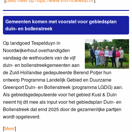
[
Lees meer op https://www.vno-ncwwest.nl/
]
Gemeenten komen met voorstel voor gebiedsplan
duin- en bollenstreek
Op landgoed Tespelduyn in
Noordwijkerhout overhandigden
vandaag de wethouders van de vijf
duin- en bollenstreekgemeenten aan
de Zuid-Hollandse gedeputeerde Berend Potjer hun
ontwerp Programma Landelijk Gebied en Duurzame
Greenport Duin- en Bollenstreek (programma LGDG) aan.
Als gebiedsgedeputeerde voor het gebied Kust & Duin
neemt hij dit mee als input voor het gebiedsplan Duin- en
Bollenstreek dat eind 2025 door de gezamenlijke partijen
wordt opgeleverd.
[
Meer
]