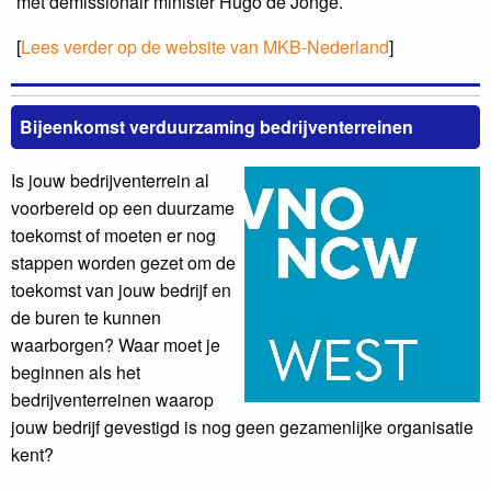
met demissionair minister Hugo de Jonge.
[
Lees verder op de website van MKB-Nederland
]
Bijeenkomst verduurzaming bedrijventerreinen
Is jouw bedrijventerrein al
voorbereid op een duurzame
toekomst of moeten er nog
stappen worden gezet om de
toekomst van jouw bedrijf en
de buren te kunnen
waarborgen? Waar moet je
beginnen als het
bedrijventerreinen waarop
jouw bedrijf gevestigd is nog geen gezamenlijke organisatie
kent?