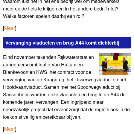
Waarom lukt het in het ene bedrijf wel om medewerkers
meer op de fiets te krijgen en in het andere bedrijf niet?
Welke factoren spelen daarbij een rol?
[
Meer
]
Vervanging viaducten en brug A44 komt dichterbij
Eind november tekenden Rijkwaterstaat en
aannemerscombinatie Van Hattum en
Blankevoort en KWS het contract voor de
vervanging van de Kaagbrug, het Lisserwegviaduct en het
Hoofdvaartviaduct. Samen met het Spoorwegviaduct bij
Sassenheim worden deze viaducten en brug in de A44 de
komende jaren vervangen. Een ingrijpend maar
noodzakelijk project dat ervoor zorgt dat de regio’s ook in de
toekomst veilig en bereikbaar blijven.
[
Meer
]